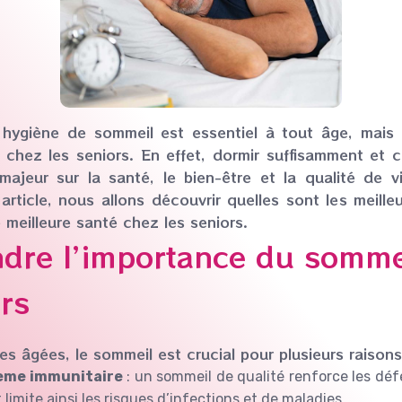
hygiène de sommeil est essentiel à tout âge, mais 
 chez les seniors. En effet, dormir suffisamment et 
majeur sur la santé, le bien-être et la qualité de 
rticle, nous allons découvrir quelles sont les meill
meilleure santé chez les seniors.
dre l’importance du somme
ors
s âgées, le sommeil est crucial pour plusieurs raisons
tème immunitaire
: un sommeil de qualité renforce les déf
 limite ainsi les risques d’infections et de maladies.