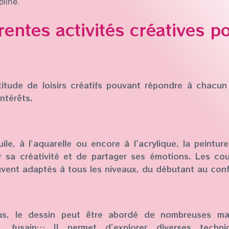
pline.
rentes activités créatives p
ltitude de loisirs créatifs pouvant répondre à chacun
ntérêts.
huile, à l’aquarelle ou encore à l’acrylique, la peintur
 sa créativité et de partager ses émotions. Les cou
uvent adaptés à tous les niveaux, du débutant au conf
us, le dessin peut être abordé de nombreuses man
l, fusain… Il permet d’explorer diverses techn