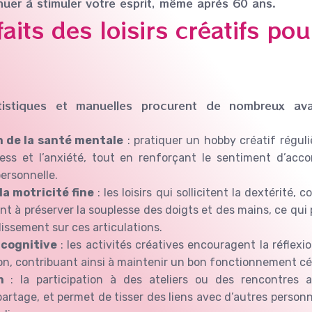
nuer à stimuler votre esprit, même après 60 ans.
aits des loisirs créatifs pou
rtistiques et manuelles procurent de nombreux av
.
n de la santé mentale
: pratiquer un hobby créatif régu
ress et l’anxiété, tout en renforçant le sentiment d’ac
personnelle.
la motricité fine
: les loisirs qui sollicitent la dextérité, 
ent à préserver la souplesse des doigts et des mains, ce qu
llissement sur ces articulations.
 cognitive
: les activités créatives encouragent la réflexi
ion, contribuant ainsi à maintenir un bon fonctionnement cé
n
: la participation à des ateliers ou des rencontres ar
 partage, et permet de tisser des liens avec d’autres perso