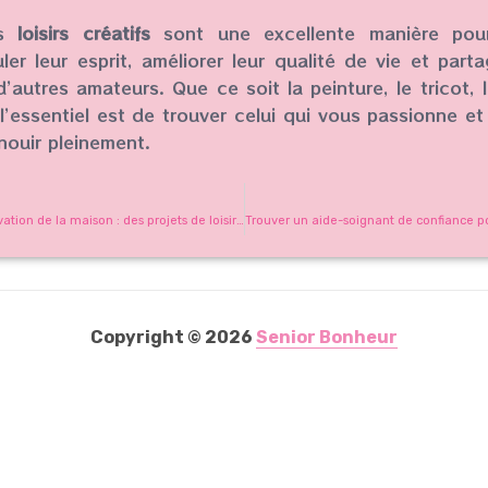
es
loisirs créatifs
sont une excellente manière pour
ler leur esprit, améliorer leur qualité de vie et pa
’autres amateurs. Que ce soit la peinture, le tricot, 
, l’essentiel est de trouver celui qui vous passionne e
ouir pleinement.
Le bricolage et la rénovation de la maison : des projets de loisirs passionnants pour les seniors
Copyright © 2026
Senior Bonheur