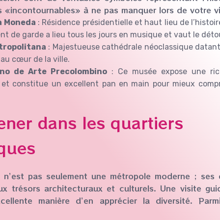
 «incontournables» à ne pas manquer lors de votre vis
La Moneda
: Résidence présidentielle et haut lieu de l’histoi
 de garde a lieu tous les jours en musique et vaut le déto
tropolitana
: Majestueuse cathédrale néoclassique datant
au cœur de la ville.
no de Arte Precolombino
: Ce musée expose une riche
 et constitue un excellent pan en main pour mieux compre
ner dans les quartiers
ques
i n’est pas seulement une métropole moderne ; ses 
x trésors architecturaux et culturels. Une visite gu
ellente manière d’en apprécier la diversité. Parm