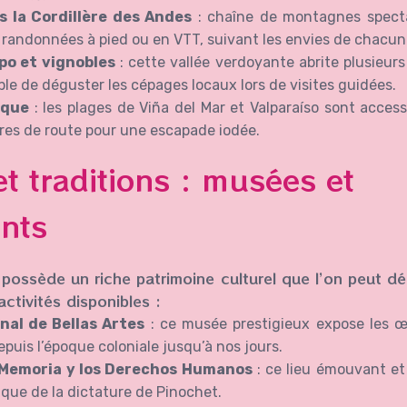
s la Cordillère des Andes
: chaîne de montagnes specta
 randonnées à pied ou en VTT, suivant les envies de chacun
ipo et vignobles
: cette vallée verdoyante abrite plusieurs
ible de déguster les cépages locaux lors de visites guidées.
ique
: les plages de Viña del Mar et Valparaíso sont acces
es de route pour une escapade iodée.
et traditions : musées et
nts
 possède un riche patrimoine culturel que l’on peut dé
tivités disponibles :
nal de Bellas Artes
: ce musée prestigieux expose les 
 depuis l’époque coloniale jusqu’à nos jours.
 Memoria y los Derechos Humanos
: ce lieu émouvant et
gique de la dictature de Pinochet.