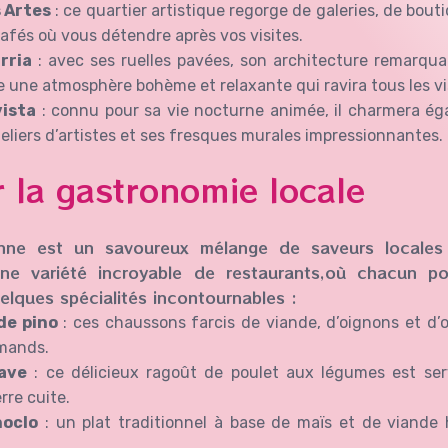
s Artes
: ce quartier artistique regorge de galeries, de bouti
cafés où vous détendre après vos visites.
rria
: avec ses ruelles pavées, son architecture remarqu
fre une atmosphère bohème et relaxante qui ravira tous les vi
vista
: connu pour sa vie nocturne animée, il charmera ég
teliers d’artistes et ses fresques murales impressionnantes.
 la gastronomie locale
ienne est un savoureux mélange de saveurs locales
une variété incroyable de restaurants,où chacun po
elques spécialités incontournables :
de pino
: ces chaussons farcis de viande, d’oignons et d’
rmands.
ave
: ce délicieux ragoût de poulet aux légumes est ser
rre cuite.
hoclo
: un plat traditionnel à base de maïs et de viande 