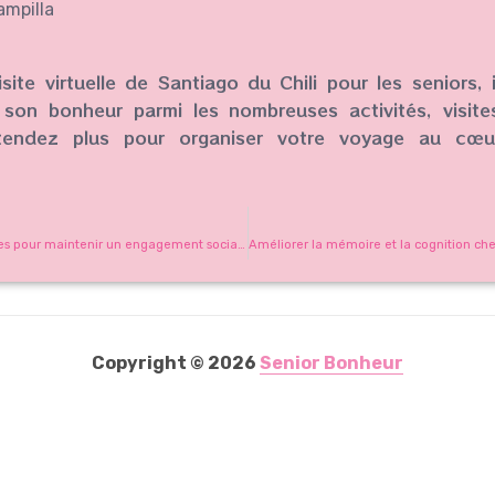
ampilla
isite virtuelle de Santiago du Chili pour les seniors, 
son bonheur parmi les nombreuses activités, visit
tendez plus pour organiser votre voyage au cœu
Les meilleures stratégies pour maintenir un engagement social chez les seniors
Copyright © 2026
Senior Bonheur